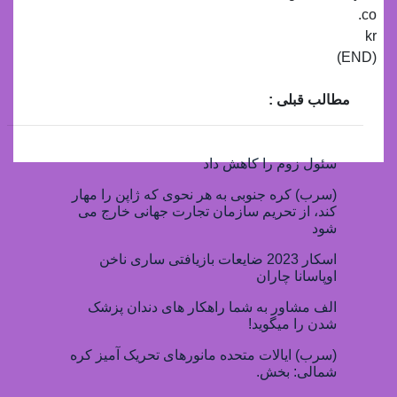
co.
kr
(END)
مطالب قبلی :
سئول زوم را کاهش داد
(سرب) کره جنوبی به هر نحوی که ژاپن را مهار
کند، از تحریم سازمان تجارت جهانی خارج می
شود
اسکار 2023 ضایعات بازیافتی ساری ناخن
اوپاسانا چاران
الف مشاور به شما راهکار های دندان پزشک
شدن را میگوید!
(سرب) ایالات متحده مانورهای تحریک آمیز کره
شمالی: بخش.