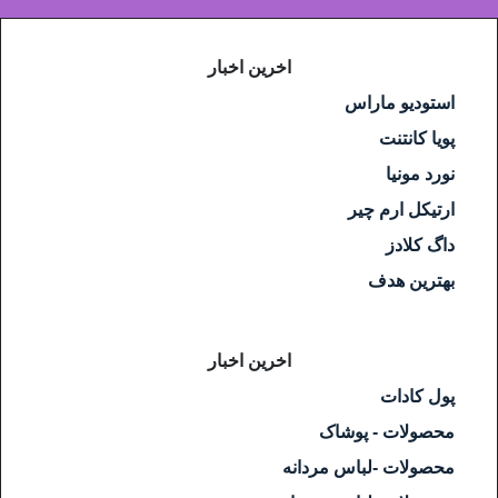
اخرین اخبار
استودیو ماراس
پویا کانتنت
نورد مونیا
ارتیکل ارم چیر
داگ کلادز
بهترین هدف
اخرین اخبار
پول کادات
محصولات - پوشاک
محصولات -لباس مردانه