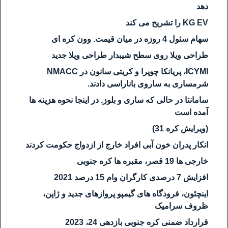
دهد
KG EV را تشریح می کند
سهام سئول 4 روزه در میان قیمت. وون کره ای
طراحی ویلا روی سطح شیبدار طراحی ویلا جدید
ICYMI، پریانکا چوپرا و کریتی سانون در NMACC
شرمساری به ساروی باناراسی دادند.
سامانتا در حالی که ساری و بلوز. در اینجا نحوه هزینه ها
آمده است
(ویرایش کره 31)
انکار پدران خون آبی افراد خارج از ازدواج حکومت کردند
خارجی ها 19 قصر، مقبره ها کره جنوبی
افزایش 7 درصدی کارگران وام 15 درصد 2021
اینچئون، فرودگاه های گیمپو پروازهای جدید و ژاپن،
ظروف سرامیک
قرارداد ضمنی کره جنوبی بازدهی 24، 2023