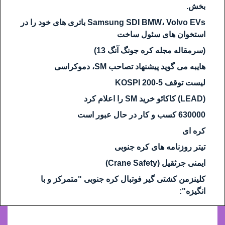
بخش.
Samsung SDI BMW، Volvo EVs باتری های خود را در
استخوان های سئول ساخت
(سرمقاله مجله کره جونگ آنگ 13)
هایبه می گوید پیشنهاد تصاحب SM، دموکراسی
لیست توقف KOSPI 200-5
(LEAD) کاکائو خرید SM را اعلام کرد
630000 کسب و کار در حال عبور است
کره ای
تیتر روزنامه های کره جنوبی
ایمنی جرثقیل (Crane Safety)
کلینزمن کشتی گیر فوتبال کره جنوبی "متمرکز و با
انگیزه":