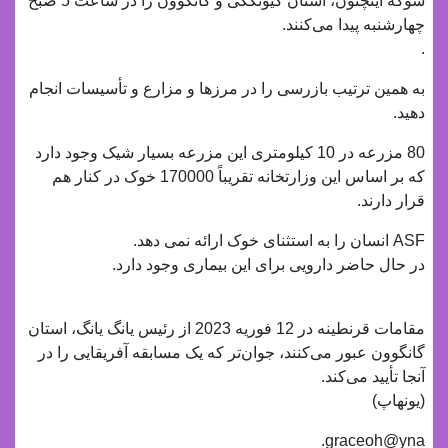
سوکه اینچئون، استان گیونگگی و گانگوون را در ساعت 5 صبح
چهارشنبه پیدا می‌کنند.
.
به همین ترتیب بازرسی را در مرزها و مزارع و تأسیسات انجام
دهید.
80 مزرعه در 10 کیلومتری این مزرعه بسیار شیک وجود دارد
که بر اساس این وزارتخانه تقریباً 170000 خوک در کنار هم
قرار دارند.
ASF انسان را به استثنای خوک ارائه نمی دهد.
در حال حاضر دارویی برای این بیماری وجود دارد.
مقامات قرنطینه در 12 فوریه 2023 از رئیس یانگ یانگ، استان
گانگوون عبور می‌کنند، جوان‌تر که یک مسابقه آفریقایی را در
آنجا تأیید می‌کند.
(یونهاپ)
graceoh@yna.