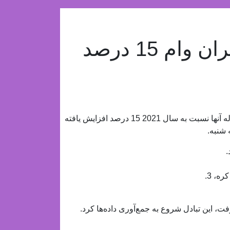
افزایش 7 درصدی کارگران وام 15 درصد
سئول، 28 ساله (یونهاپ) -- پاسخگوی کارگران کره ای 20 ساله آنها نسبت به سال 2021 15 درصد افزایش یافته
.