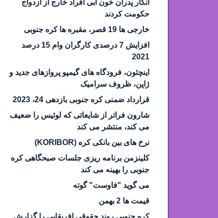
انکار پدران خون آبی افراد خارج از ازدواج
حکومت کردند
خارجی ها 19 قصر، مقبره ها کره جنوبی
افزایش 7 درصدی کارگران وام 15 درصد
2021
اینچئون، فرودگاه های گیمپو پروازهای جدید و
ژاپن، ظروف سرامیک
قرارداد ضمنی کره جنوبی بازدهی 24، 2023
شارون فراتر از شایعاتی که لوئیس را ضعیف
می کند، منتشر می کند
نرخ های بین بانکی کره (KORIBOR)
کلینزمن برنامه ریزی جلسات صبحگاهی کره
جنوبی را بهینه می کند
می گوید "فاوست" گوته
قیمت ها 2 بهمن
کره جنوبی روند حقوقی افریقایی را گزارش