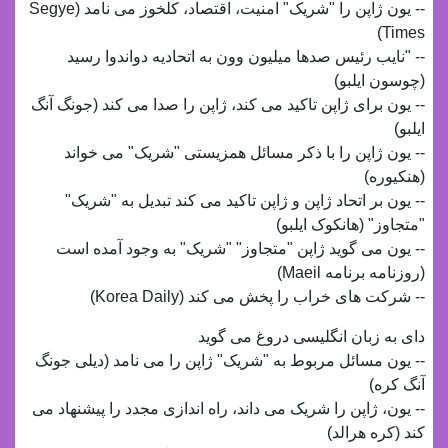
-- یون ژاپن را "شریک" امنیت، اقتصاد، کلخوز می نامد (Segye
Times)
-- "نایب رئیس صدها میلیون وون به اتحادیه دواندوا رسید
(چوسون ایلبو)
-- یون برای ژاپن تاکید می کند، ژاپن را صدا می کند (جونگ آنگ
ایلبو)
-- یون ژاپن را با ذکر مسائل همزیستی "شریک" می خواند
(هنکیوره)
-- یون بر اتحاد ژاپن و ژاپن تاکید می کند تبدیل به "شریک"
"متجاوز" (هانکوک ایلبو)
-- یون می گوید ژاپن "متجاوز" "شریک" به وجود آمده است
(روزنامه برنامه Maeil)
-- شرکت های خراب را پخش می کند (Korea Daily)
دای به زبان انگلیسی دروغ می گوید
-- یون مسائل مربوط به "شریک" ژاپن را می نامد (دیلی جونگ
آنگ کره)
-- یون، ژاپن را شریک می داند، راه اندازی مجدد را پیشنهاد می
کند (کره هرالد)