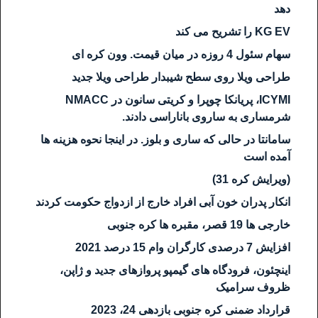
دهد
KG EV را تشریح می کند
سهام سئول 4 روزه در میان قیمت. وون کره ای
طراحی ویلا روی سطح شیبدار طراحی ویلا جدید
ICYMI، پریانکا چوپرا و کریتی سانون در NMACC
شرمساری به ساروی باناراسی دادند.
سامانتا در حالی که ساری و بلوز. در اینجا نحوه هزینه ها
آمده است
(ویرایش کره 31)
انکار پدران خون آبی افراد خارج از ازدواج حکومت کردند
خارجی ها 19 قصر، مقبره ها کره جنوبی
افزایش 7 درصدی کارگران وام 15 درصد 2021
اینچئون، فرودگاه های گیمپو پروازهای جدید و ژاپن،
ظروف سرامیک
قرارداد ضمنی کره جنوبی بازدهی 24، 2023