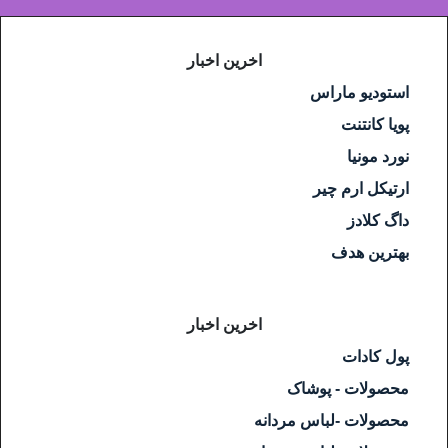
اخرین اخبار
استودیو ماراس
پویا کانتنت
نورد مونیا
ارتیکل ارم چیر
داگ کلادز
بهترین هدف
اخرین اخبار
پول کادات
محصولات - پوشاک
محصولات -لباس مردانه