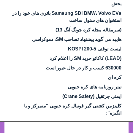
بخش.
Samsung SDI BMW، Volvo EVs باتری های خود را در
استخوان های سئول ساخت
(سرمقاله مجله کره جونگ آنگ 13)
هایبه می گوید پیشنهاد تصاحب SM، دموکراسی
لیست توقف KOSPI 200-5
(LEAD) کاکائو خرید SM را اعلام کرد
630000 کسب و کار در حال عبور است
کره ای
تیتر روزنامه های کره جنوبی
ایمنی جرثقیل (Crane Safety)
کلینزمن کشتی گیر فوتبال کره جنوبی "متمرکز و با
انگیزه":